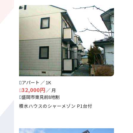
アパート ／ 1K
32,000円
／ 月
盛岡市東見前8地割
積水ハウスのシャーメゾン P1台付