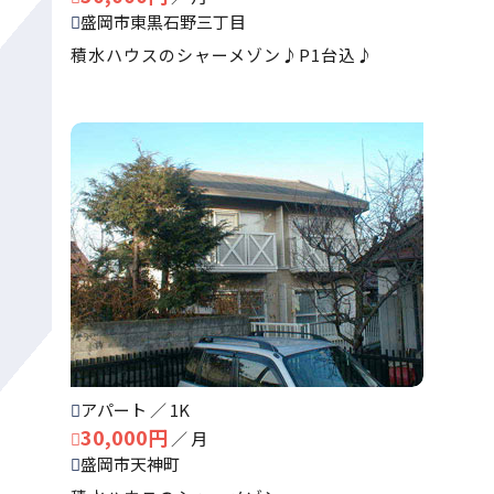
盛岡市東黒石野三丁目
積水ハウスのシャーメゾン♪P1台込♪
アパート ／ 1K
30,000円
／ 月
盛岡市天神町