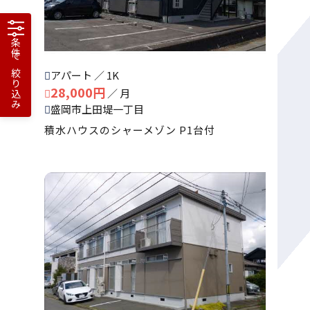
条件で
アパート ／ 1K
絞り込み
28,000円
／ 月
盛岡市上田堤一丁目
積水ハウスのシャーメゾン P1台付