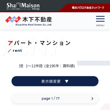
RENT
アパート・マンション
／ rent
1～12件目
(全195件：賃料順)
表示順変更 ▼
賃料順
page 1 / 17
新築順