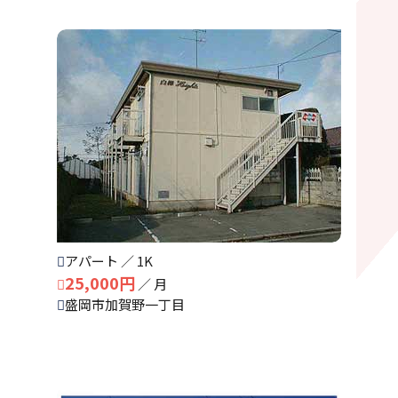
町名ごと
更新順
種別ごと
アパート ／ 1K
25,000円
／ 月
盛岡市加賀野一丁目