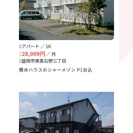
アパート ／ 1K
28,000円
／ 月
盛岡市東黒石野三丁目
積水ハウスのシャーメゾン P1台込