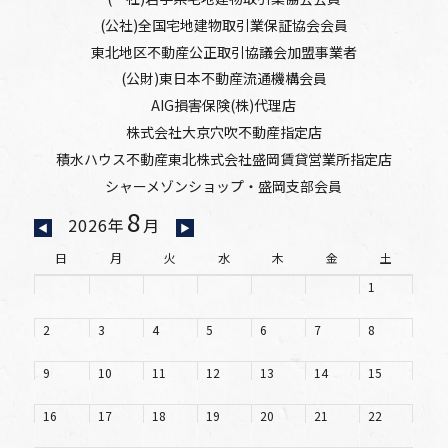
(公社)全国宅地建物取引業保証協会会員
東北地区不動産公正取引協議会加盟事業者
(公財)東日本不動産流通機構会員
AIG損害保険(株)代理店
株式会社大京穴吹不動産指定店
積水ハウス不動産東北株式会社盛岡賃貸営業所指定店
シャーメゾンショップ・盛岡支部会員
8
2026年
月
◀
▶
日
月
火
水
木
金
土
1
2
3
4
5
6
7
8
9
10
11
12
13
14
15
16
17
18
19
20
21
22