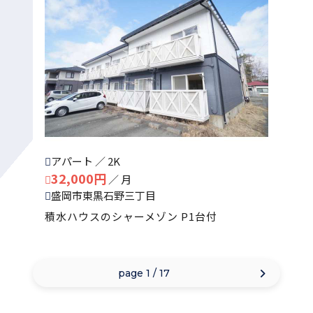
アパート ／ 2K
32,000円
／ 月
盛岡市東黒石野三丁目
積水ハウスのシャーメゾン P1台付
page 1 / 17