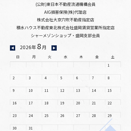
(公財)東日本不動産流通機構会員
AIG損害保険(株)代理店
株式会社大京穴吹不動産指定店
積水ハウス不動産東北株式会社盛岡賃貸営業所指定店
シャーメゾンショップ・盛岡支部会員
8
2026年
月
◀
▶
日
月
火
水
木
金
土
1
2
3
4
5
6
7
8
9
10
11
12
13
14
15
16
17
18
19
20
21
22
23
24
25
26
27
28
29
30
31