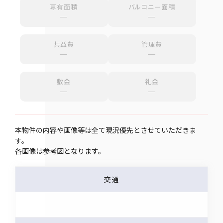
専有面積
バルコニー面積
─
─
共益費
管理費
─
─
敷金
礼金
─
─
本物件の内容や画像等は全て現況優先とさせていただきま
す。
各画像は参考図となります。
交通