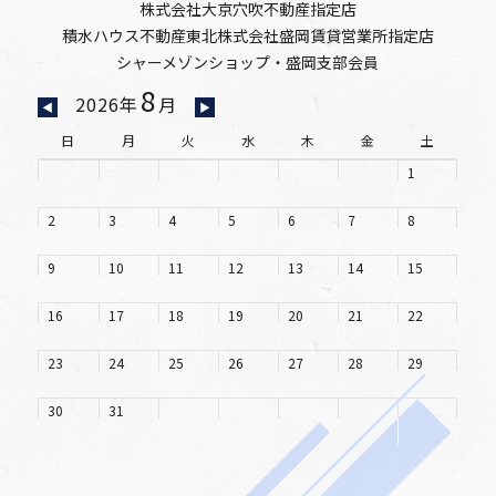
株式会社大京穴吹不動産指定店
積水ハウス不動産東北株式会社盛岡賃貸営業所指定店
シャーメゾンショップ・盛岡支部会員
8
2026年
月
◀
▶
日
月
火
水
木
金
土
1
2
3
4
5
6
7
8
9
10
11
12
13
14
15
16
17
18
19
20
21
22
23
24
25
26
27
28
29
30
31