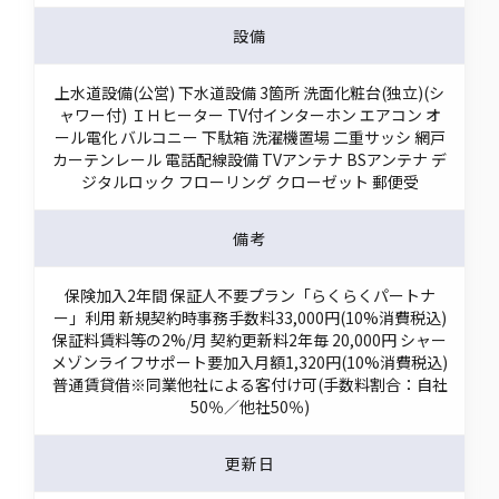
設備
上水道設備(公営) 下水道設備 3箇所 洗面化粧台(独立)(シ
ャワー付) ＩＨヒーター TV付インターホン エアコン オ
ール電化 バルコニー 下駄箱 洗濯機置場 二重サッシ 網戸
カーテンレール 電話配線設備 TVアンテナ BSアンテナ デ
ジタルロック フローリング クローゼット 郵便受
備考
保険加入2年間 保証人不要プラン「らくらくパートナ
ー」利用 新規契約時事務手数料33,000円(10%消費税込)
保証料賃料等の2%/月 契約更新料2年毎 20,000円 シャー
メゾンライフサポート要加入月額1,320円(10%消費税込)
普通賃貸借※同業他社による客付け可(手数料割合：自社
50％／他社50％)
更新日