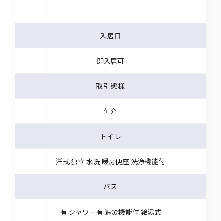
入居日
即入居可
取引態様
仲介
トイレ
洋式 独立 水洗 暖房便座 洗浄機能付
バス
有 シャワー有 追焚機能付 給湯式