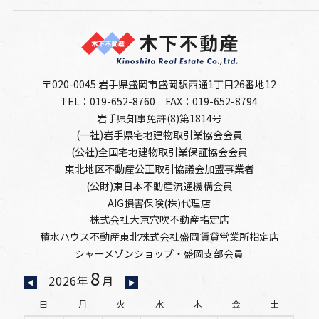
〒020-0045 岩手県盛岡市盛岡駅西通1丁目26番地12
TEL：019-652-8760
FAX：019-652-8794
岩手県知事免許(8)第1814号
(一社)岩手県宅地建物取引業協会会員
(公社)全国宅地建物取引業保証協会会員
東北地区不動産公正取引協議会加盟事業者
(公財)東日本不動産流通機構会員
AIG損害保険(株)代理店
株式会社大京穴吹不動産指定店
積水ハウス不動産東北株式会社盛岡賃貸営業所指定店
シャーメゾンショップ・盛岡支部会員
8
2026年
月
◀
▶
日
月
火
水
木
金
土