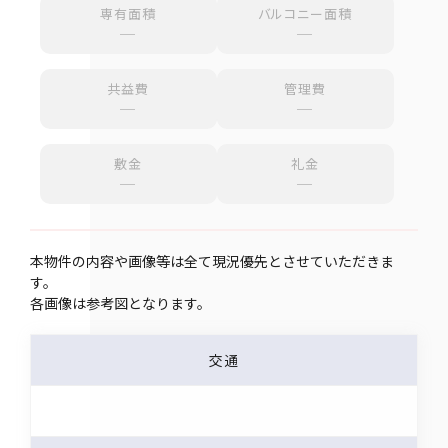
専有面積
バルコニー面積
─
─
共益費
管理費
─
─
敷金
礼金
─
─
本物件の内容や画像等は全て現況優先とさせていただきま
す。
各画像は参考図となります。
交通