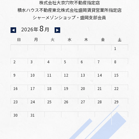
株式会社大京穴吹不動産指定店
積水ハウス不動産東北株式会社盛岡賃貸営業所指定店
シャーメゾンショップ・盛岡支部会員
8
2026年
月
◀
▶
日
月
火
水
木
金
土
1
2
3
4
5
6
7
8
9
10
11
12
13
14
15
16
17
18
19
20
21
22
23
24
25
26
27
28
29
30
31